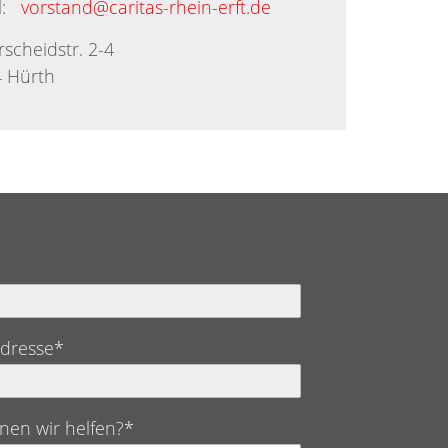
:
vorstand@caritas-rhein-erft.de
rscheidstr. 2-4
 Hürth
Adresse*
nen wir helfen?*