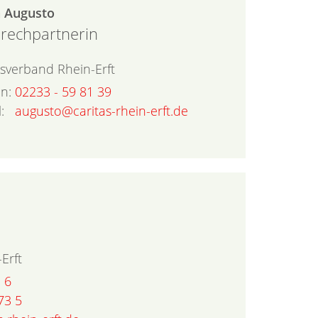
a
Augusto
rechpartnerin
asverband Rhein-Erft
on:
02233 - 59 81 39
:
augusto@caritas-rhein-erft.de
Erft
 6
73 5