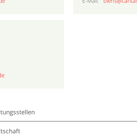
.de
E-Mail:
blens@caritas
de
atungsstellen
ltschaft