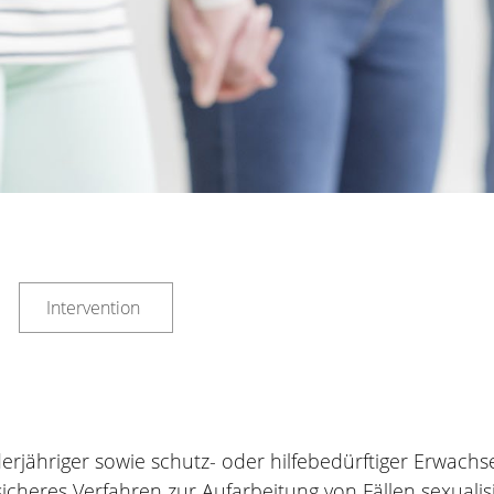
Intervention
rjähriger sowie schutz- oder hilfebedürftiger Erwachse
icheres Verfahren zur Aufarbeitung von Fällen sexualis