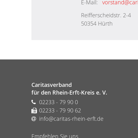
E-Mail:
vorstand@cari
Reifferscheidstr. 2-4
50354 Hürth
Caritasverband
für den Rhein-Erft-Kreis e. V.
02233 - 79 90 0
02233 - 79 90 62
info@caritas-rhein-erft.de
Empfehlen Sie uns