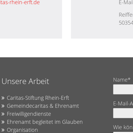
tas-rhein-erft.de
E-Mail
Reiffe
50354
Unsere Arbeit
Name*
Caritas-Stiftung Rhein-Erft
E-Mail-
Gemeindecaritas & Ehrenamt
Freiwilligendienste
Ehrenamt begleitet im Glauben
Wie kön
Organisation