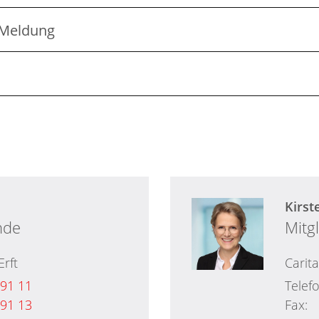
 Meldung
Kirst
nde
Mitg
Erft
Carit
 91 11
Telef
 91 13
Fax: