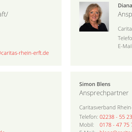
Dian
ft/
Ansp
n
Carit
Telef
E-Mail
caritas-rhein-erft.de
Simon
Blens
Ansprechpartner
Caritasverband Rhein-
Telefon:
02238 - 55 23
Mobil:
0178 - 47 75 