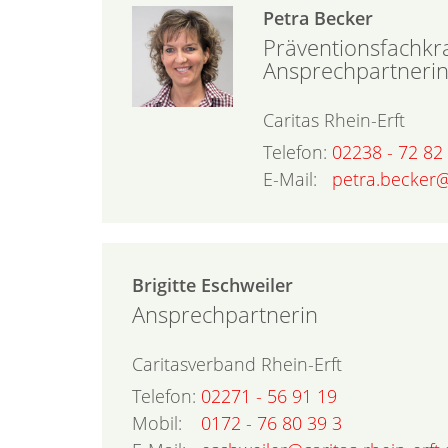
Petra
Becker
Präventionsfachkra
Ansprechpartneri
Caritas Rhein-Erft
Telefon:
02238 - 72 82
E-Mail:
petra.becker@
Brigitte
Eschweiler
Ansprechpartnerin
Caritasverband Rhein-Erft
Telefon:
02271 - 56 91 19
Mobil:
0172 - 76 80 39 3