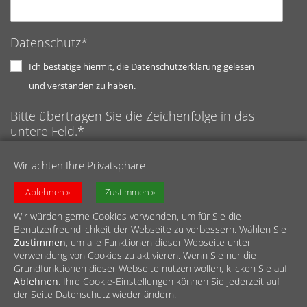
Datenschutz*
Ich bestätige hiermit, die Datenschutzerklärung gelesen
und verstanden zu haben.
Bitte übertragen Sie die Zeichenfolge in das
untere Feld.*
Anti-Roboter-Verifizierung
Wir achten Ihre Privatsphäre
Hier klicken
Captcha ⇗
Friendly
Ablehnen
Zustimmen
Wir würden gerne Cookies verwenden, um für Sie die
Benutzerfreundlichkeit der Webseite zu verbessern. Wählen Sie
Zustimmen
, um alle Funktionen dieser Webseite unter
Verwendung von Cookies zu aktivieren. Wenn Sie nur die
Grundfunktionen dieser Webseite nutzen wollen, klicken Sie auf
Ablehnen
. Ihre Cookie-Einstellungen können Sie jederzeit auf
© Caritasverband für den Rhein-Erft-Kreis e.V.
der Seite Datenschutz wieder ändern.
Impressum
|
Datenschutz
|
Meldestelle
|
Barrierefreiheit