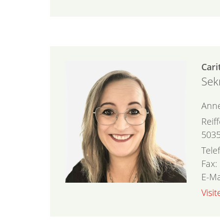
Cari
Sek
Ann
Reif
503
Tele
Fax:
E-Ma
Visi