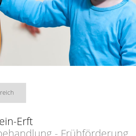
reich
in-Erft
behandlung - Frühförderung