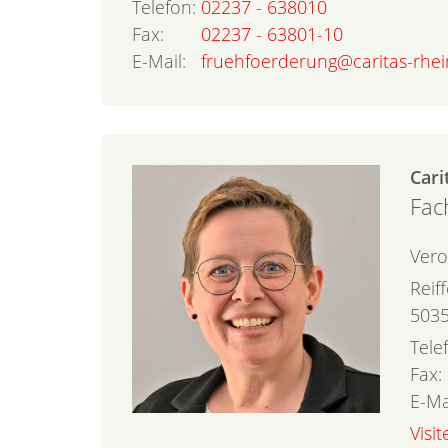
Telefon:
02237 - 638010
Fax:
02237 - 63801-10
E-Mail:
fruehfoerderung@caritas-rhein
Cari
Fac
Vero
Reif
503
Tele
Fax:
E-Ma
Visi