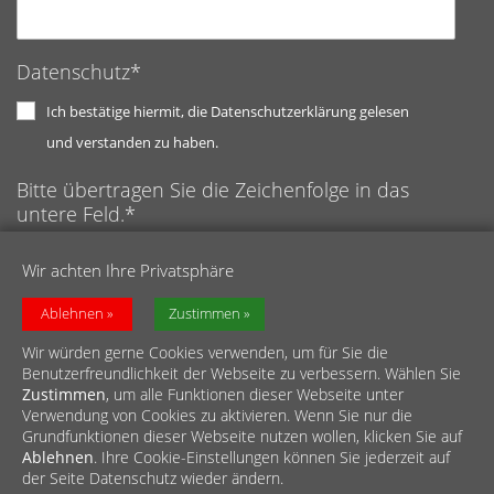
Datenschutz*
Ich bestätige hiermit, die Datenschutzerklärung gelesen
und verstanden zu haben.
Bitte übertragen Sie die Zeichenfolge in das
untere Feld.*
Anti-Roboter-Verifizierung
Wir achten Ihre Privatsphäre
Hier klicken
Captcha ⇗
Friendly
Ablehnen
Zustimmen
Wir würden gerne Cookies verwenden, um für Sie die
Benutzerfreundlichkeit der Webseite zu verbessern. Wählen Sie
Zustimmen
, um alle Funktionen dieser Webseite unter
Verwendung von Cookies zu aktivieren. Wenn Sie nur die
Grundfunktionen dieser Webseite nutzen wollen, klicken Sie auf
Ablehnen
. Ihre Cookie-Einstellungen können Sie jederzeit auf
© Caritasverband für den Rhein-Erft-Kreis e.V.
der Seite Datenschutz wieder ändern.