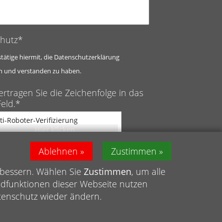
hutz*
stätige hiermit, die Datenschutzerklärung
n und verstanden zu haben.
ertragen Sie die Zeichenfolge in das
eld.*
ti-Roboter-Verifizierung
Hier klicken
Captcha ⇗
Friendly
Ablehnen
Zustimmen
rbessern. Wählen Sie
Zustimmen
, um alle
ndfunktionen dieser Webseite nutzen
atenschutz wieder ändern.
schutz
|
Meldestelle
|
Barrierefreiheit
|
Sitemap