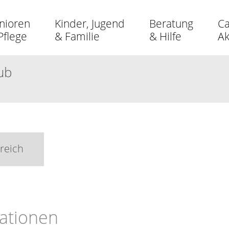
nioren
Kinder, Jugend
Beratung
Ca
Pflege
& Familie
& Hilfe
A
ub
reich
ationen