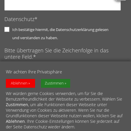
Datenschutz*
Ich bestätige hiermit, die Datenschutzerklärung gelesen
und verstanden zu haben.
Bitte übertragen Sie die Zeichenfolge in das
untere Feld.*
Anti-Roboter-Verifizierung
Wir achten Ihre Privatsphäre
Hier klicken
Captcha ⇗
Friendly
Ablehnen
Zustimmen
Wir würden gerne Cookies verwenden, um für Sie die
Benutzerfreundlichkeit der Webseite zu verbessern. Wählen Sie
Zustimmen
, um alle Funktionen dieser Webseite unter
Verwendung von Cookies zu aktivieren. Wenn Sie nur die
Grundfunktionen dieser Webseite nutzen wollen, klicken Sie auf
Ablehnen
. Ihre Cookie-Einstellungen können Sie jederzeit auf
© Caritasverband für den Rhein-Erft-Kreis e.V.
der Seite Datenschutz wieder ändern.