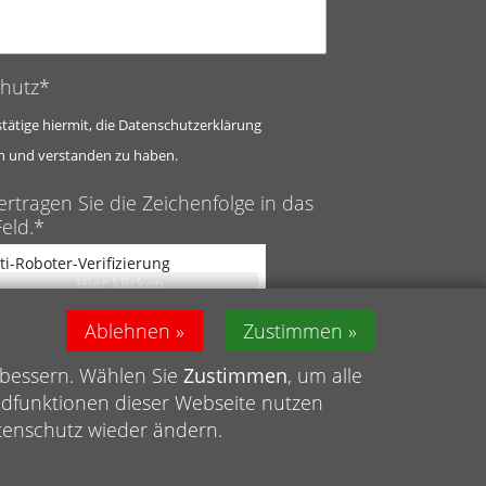
hutz*
stätige hiermit, die Datenschutzerklärung
n und verstanden zu haben.
ertragen Sie die Zeichenfolge in das
eld.*
ti-Roboter-Verifizierung
Hier klicken
Captcha ⇗
Friendly
Ablehnen
Zustimmen
rbessern. Wählen Sie
Zustimmen
, um alle
ndfunktionen dieser Webseite nutzen
atenschutz wieder ändern.
schutz
|
Meldestelle
|
Barrierefreiheit
|
Sitemap