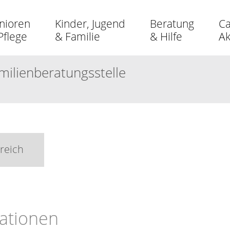
nioren
Kinder, Jugend
Beratung
Ca
Pflege
& Familie
& Hilfe
A
milienberatungsstelle
reich
ationen