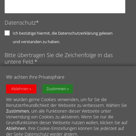
Datenschutz*
Ich bestätige hiermit, die Datenschutzerklärung gelesen
und verstanden zu haben.
Bitte übertragen Sie die Zeichenfolge in das
untere Feld.*
Anti-Roboter-Verifizierung
Wir achten Ihre Privatsphäre
Hier klicken
Captcha ⇗
Friendly
Ablehnen
Zustimmen
Wir würden gerne Cookies verwenden, um für Sie die
Benutzerfreundlichkeit der Webseite zu verbessern. Wählen Sie
Zustimmen
, um alle Funktionen dieser Webseite unter
Verwendung von Cookies zu aktivieren. Wenn Sie nur die
Grundfunktionen dieser Webseite nutzen wollen, klicken Sie auf
Ablehnen
. Ihre Cookie-Einstellungen können Sie jederzeit auf
© Caritasverband für den Rhein-Erft-Kreis e.V.
der Seite Datenschutz wieder ändern.