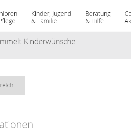
nioren
Kinder, Jugend
Beratung
Ca
Pflege
& Familie
& Hilfe
A
sammelt Kinderwünsche
reich
ationen