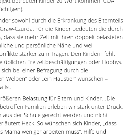
ojekt betreuten Kinder zu Wort kommen. COA
Süchtigen).
inder sowohl durch die Erkrankung des Elternteils
 Graw-Czurda. Für die Kinder bedeuten die durch
 dass sie mehr Zeit mit ihren doppelt belasteten
mliche und persönliche Nähe und weil
flikte stärker zum Tragen. Den Kindern fehlt
re üblichen Freizeitbeschäftigungen oder Hobbys.
 sich bei einer Befragung durch die
en Welpen“ oder „ein Haustier“ wünschen –
 ist.
größeren Belastung für Eltern und Kinder. „Die
troffen Familien erleben wir stark unter Druck,
n aus der Schule gerecht werden und nicht
 erläutert Heck. So wünschen sich Kinder, „dass
s Mama weniger arbeiten muss“. Hilfe und