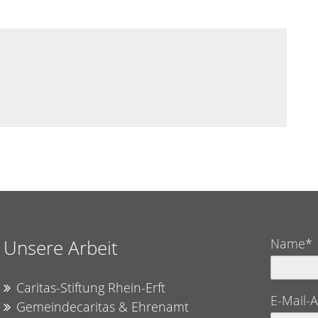
Unsere Arbeit
Name*
Caritas-Stiftung Rhein-Erft
E-Mail-
Gemeindecaritas & Ehrenamt