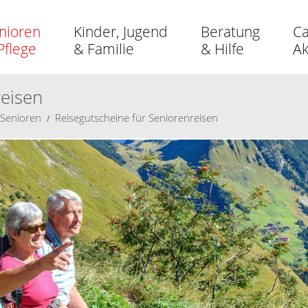
nioren
Kinder, Jugend
Beratung
Ca
Pflege
& Familie
& Hilfe
A
reisen
 Senioren
Reisegutscheine für Seniorenreisen