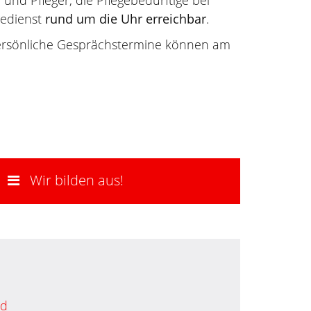
 und Pfleger, die Pflegebedürftige bei
gedienst
rund um die Uhr erreichbar
.
 Persönliche Gesprächstermine können am
Wir bilden aus!
ad