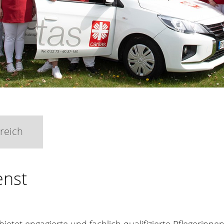
reich
enst