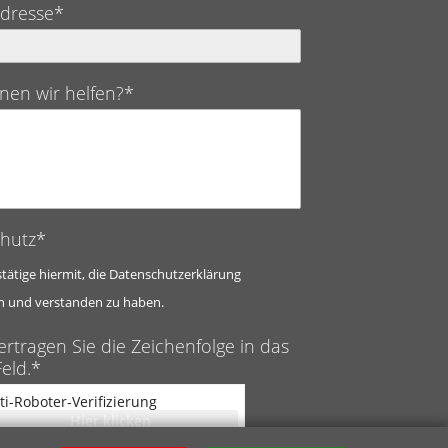
Adresse*
nen wir helfen?*
hutz*
stätige hiermit, die Datenschutzerklärung
n und verstanden zu haben.
ertragen Sie die Zeichenfolge in das
eld.*
ti-Roboter-Verifizierung
Hier klicken
Captcha ⇗
Friendly