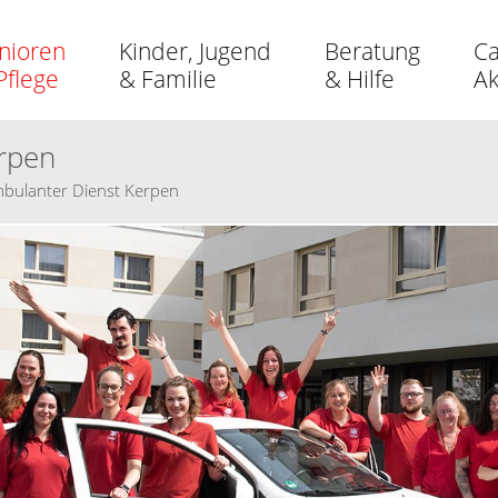
nioren
Kinder, Jugend
Beratung
Ca
Pflege
& Familie
& Hilfe
A
erpen
mbulanter Dienst Kerpen