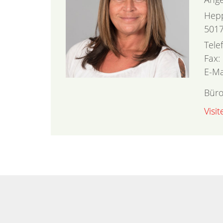
Hepp
501
Tele
Fax:
E-Ma
Büro
Visi